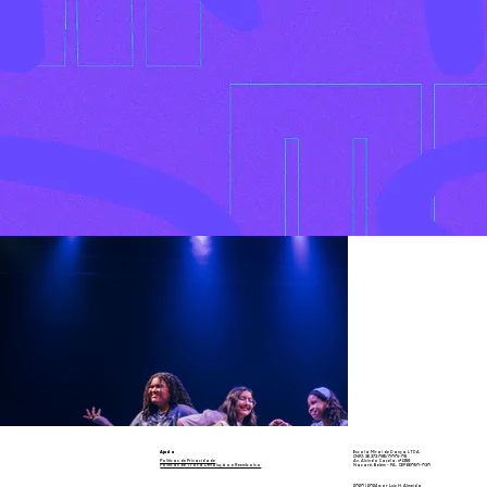
Ajuda
Escola Mirai de Dança LTDA.
CNPJ: 36.373.085/0001-09
Politicas de Privacidade
Av. Alcindo Cacela, nº1398
Políticas de Troca Devolução e Reembolso
Nazaré, Belém - PA, CEP 66050-030
2020 | 2024 por Luiz H. Almeida