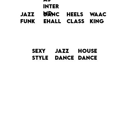
Inter
md.
JAZZ
DANC
HEELS
WAAC
FUNK
EHALL
CLASS
KING
sexy
jazz
house
style
dance
dance