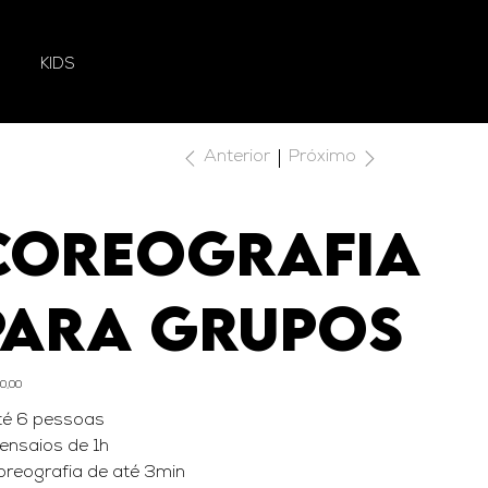
KIDS
Próximo
Anterior
COREOGRAFIA
PARA GRUPOS
0,00
té 6 pessoas
 ensaios de 1h
oreografia de até 3min