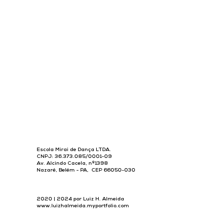
Escola Mirai de Dança LTDA.
CNPJ: 36.373.085/0001-09
Av. Alcindo Cacela, nº1398
Nazaré, Belém - PA, CEP 66050-030
2020 | 2024 por Luiz H. Almeida
www.luizhalmeida.myportfolio.com