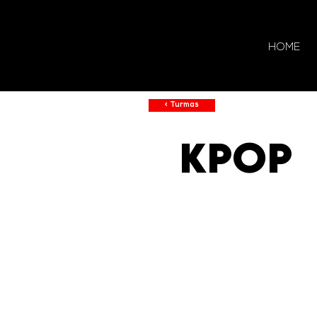
HOME
< Turmas
KPOP