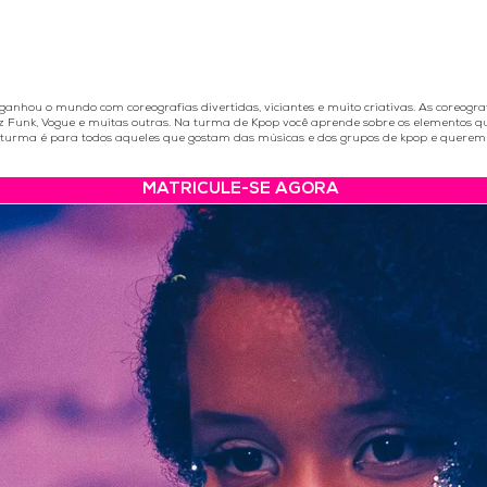
anhou o mundo com coreografias divertidas, viciantes e muito criativas. As coreograf
zz Funk, Vogue e muitas outras. Na turma de Kpop você aprende sobre os elementos q
 turma é para todos aqueles que gostam das músicas e dos grupos de kpop e querem d
MATRICULE-SE AGORA