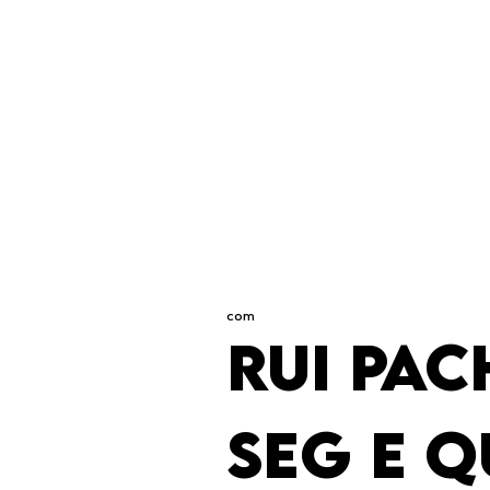
com
RUI PA
SEG E Q