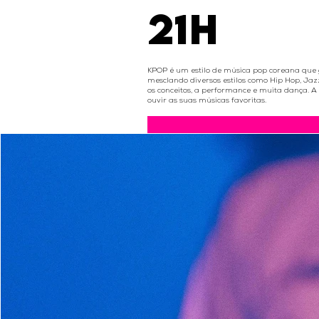
21H
KPOP é um estilo de música pop coreana que g
mesclando diversos estilos como Hip Hop, Ja
os conceitos, a performance e muita dança. A
ouvir as suas músicas favoritas.