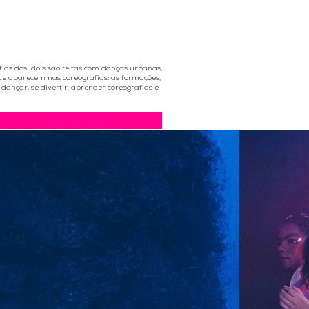
ias dos idols são feitas com danças urbanas,
ue aparecem nas coreografias: as formações,
ançar, se divertir, aprender coreografias e